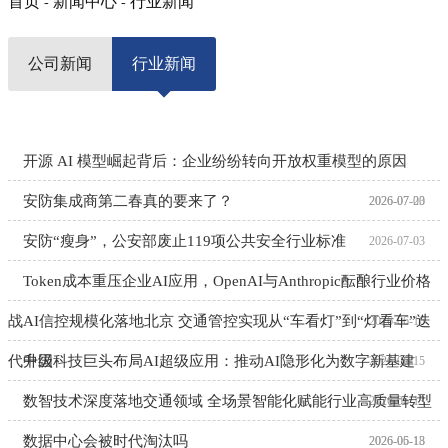
首页
新闻中心
行业新闻
-
-
公司新闻
行业新闻
开源 AI 模型崛起背后：企业纷纷转向开放权重模型的原因
安防集成商第二春真的要来了？
2026-07-20
2026-07-03
安防“瘦身”，公安部废止119项公共安全行业标准
2026-07-03
Token成本重压企业AI应用，OpenAI与Anthropic酝酿行业价格
战
AI信控规模化落地北京 交通管控实现从“车看灯”到“灯看车”迭
2026-06-16
代升级
中国科技巨头布局AI超级应用：推动AI隐形化为数字新基建
2026-06-15
数智技术深度落地交通领域 全场景智能化赋能行业高质量转型
2026-06-13
数据中心会被时代淘汰吗
2026-06-13
2026-05-18