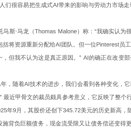
说：“人们很容易把生成式AI带来的影响与劳动力市
·马龙（Thomas Malone）称：“我确实认
理由包括将资源重新分配给AI团队。但一位Pinter
一，但我不认为这是真正原因。” AI的确正在改
称：“未来几年，随着AI技术的进步，我们会看到各种变
” 最近甲骨文的裁员颇具参考意义，它反映了整个行
25年9月，其股价还创下345.72美元的历史新高
设施背负巨额债务，现金流受限又让债务偿还变得更