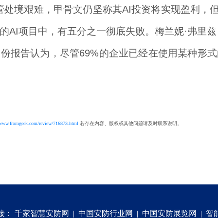
境艰难，甲骨文仍坚称其AI投资将实现盈利，但近期
I项目中，有五分之一彻底失败。梅兰妮·弗里兹（Mel
份报告认为，尽管69%的企业已经在使用某种形式的
/www.fromgeek.com/review/716873.html
若存在内容、版权或其他问题请及时联系说明。
接：
千家智慧安防网
|
中国安防行业网
|
中国安防展览网
|
智