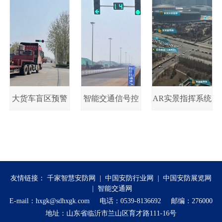
大货车盲区预警
智能交通信号控
AR实景指挥系统
提示系统方案
制系统方案
方案
友情链接：
千家智慧安防网
|
中国安防行业网
|
中国安防展览网
|
智能交通网
E-mail：hxgk@sdhxgk.com 电话：0539-8136692 邮编：276000
地址：山东省临沂市兰山区育才路111-16号